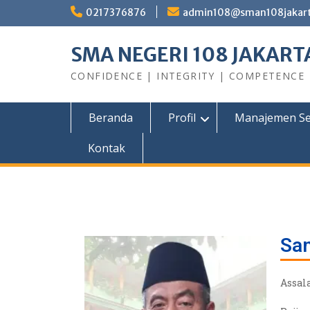
0217376876
admin108@sman108jakarta
SMA NEGERI 108 JAKART
CONFIDENCE | INTEGRITY | COMPETENCE
Beranda
Profil
Manajemen Se
Kontak
Sam
Assal