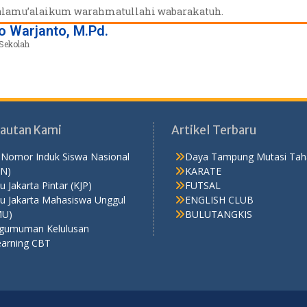
lamu’alaikum warahmatullahi wabarakatuh.
o Warjanto, M.Pd.
Sekolah
Tautan Kami
Artikel Terbaru
 Nomor Induk Siswa Nasional
Daya Tampung Mutasi Tah
SN)
KARATE
u Jakarta Pintar (KJP)
FUTSAL
tu Jakarta Mahasiswa Unggul
ENGLISH CLUB
MU)
BULUTANGKIS
gumuman Kelulusan
earning CBT