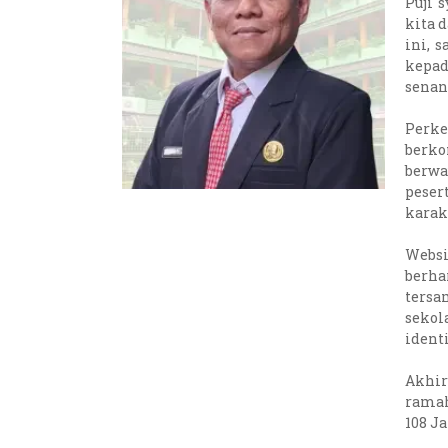
Puji 
kita 
ini, 
kepad
senan
Perke
berko
berwa
peser
karak
Websi
berha
tersa
sekol
identi
Akhir
ramah
108 J