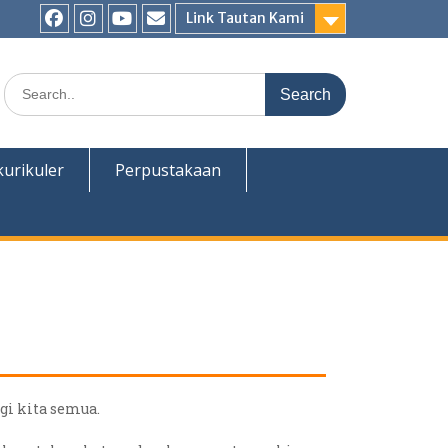
Link Tautan Kami
kurikuler
Perpustakaan
i kita semua.