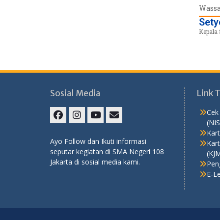
Wassa
Sety
Kepala 
Sosial Media
Link 
Cek
(NI
Kart
Ayo Follow dan Ikuti informasi
Kar
seputar kegiatan di SMA Negeri 108
(KJ
Jakarta di sosial media kami.
Pen
E-L