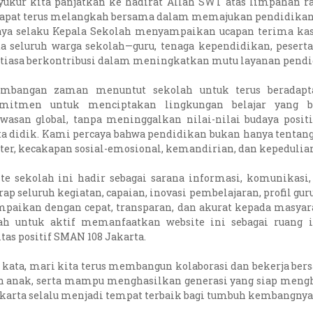
syukur kita panjatkan ke hadirat Allah SWT atas limpahan 
dapat terus melangkah bersama dalam memajukan pendidikan 
saya selaku Kepala Sekolah menyampaikan ucapan terima kas
a seluruh warga sekolah—guru, tenaga kependidikan, peserta
tiasa berkontribusi dalam meningkatkan mutu layanan pendidi
mbangan zaman menuntut sekolah untuk terus beradapta
mitmen untuk menciptakan lingkungan belajar yang berk
wasan global, tanpa meninggalkan nilai-nilai budaya posi
ta didik. Kami percaya bahwa pendidikan bukan hanya tentan
ter, kecakapan sosial-emosional, kemandirian, dan kepedulia
te sekolah ini hadir sebagai sarana informasi, komunikasi,
rap seluruh kegiatan, capaian, inovasi pembelajaran, profil g
mpaikan dengan cepat, transparan, dan akurat kepada masyar
ah untuk aktif memanfaatkan website ini sebagai ruang i
tas positif SMAN 108 Jakarta.
 kata, mari kita terus membangun kolaborasi dan bekerja be
 anak, serta mampu menghasilkan generasi yang siap meng
akarta selalu menjadi tempat terbaik bagi tumbuh kembangnya p