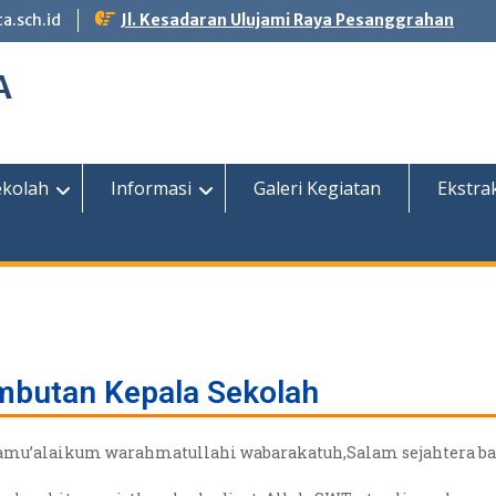
.sch.id
Jl. Kesadaran Ulujami Raya Pesanggrahan
A
kolah
Informasi
Galeri Kegiatan
Ekstra
butan Kepala Sekolah
amu’alaikum warahmatullahi wabarakatuh,Salam sejahtera bag