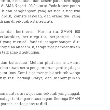
rahmat, kesehatan, dan kesempatan sehingga
di SMA Negeri 108 Jakarta. Pada kesempatan
ih dan penghargaan yang setinggi-tingginya
 didik, komite sekolah, dan orang tua—yang
kan di sekolah kita tercinta.
si dan berinovasi. Karena itu, SMAN 108
arakter, berintegritas, berprestasi, dan
tif yang menjadi fondasi pengembangan diri
g capaian akademik, tetapi juga pembentukan
n terhadap lingkungan.
 dan kolaborasi. Melalui platform ini, kami
uru dan siswa, serta pengumuman penting dapat
akat luas. Kami juga mengajak seluruh warga
nspirasi, berbagi karya, dan menampilkan
rsama untuk mewujudkan sekolah yang unggul,
hadapi tantangan masa depan. Semoga SMAN
otensi setiap peserta didik.