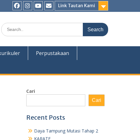
Link Tautan Kami
Facebook
Instagram
Youtube
E-
Mail
Search
for:
kurikuler
Perpustakaan
Cari
Cari
Recent Posts
Daya Tampung Mutasi Tahap 2
KARATE