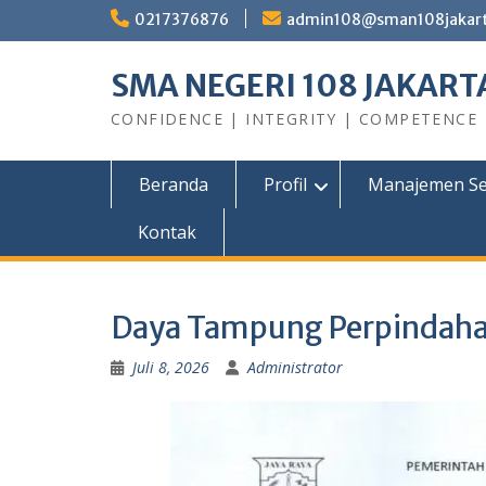
Skip
0217376876
admin108@sman108jakarta
to
content
SMA NEGERI 108 JAKART
CONFIDENCE | INTEGRITY | COMPETENCE
Beranda
Profil
Manajemen Se
Kontak
Daya Tampung Perpindaha
Juli 8, 2026
Administrator