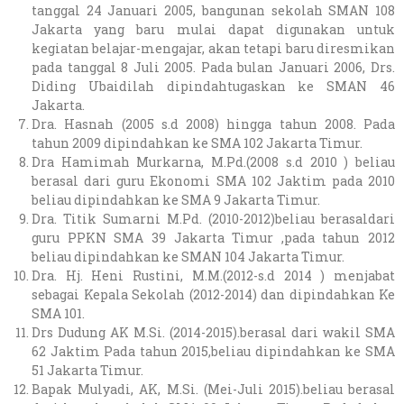
tanggal 24 Januari 2005, bangunan sekolah SMAN 108
Jakarta yang baru mulai dapat digunakan untuk
kegiatan belajar-mengajar, akan tetapi baru diresmikan
pada tanggal 8 Juli 2005. Pada bulan Januari 2006, Drs.
Diding Ubaidilah dipindahtugaskan ke SMAN 46
Jakarta.
Dra. Hasnah (2005 s.d 2008) hingga tahun 2008. Pada
tahun 2009 dipindahkan ke SMA 102 Jakarta Timur.
Dra Hamimah Murkarna, M.Pd.(2008 s.d 2010 ) beliau
berasal dari guru Ekonomi SMA 102 Jaktim pada 2010
beliau dipindahkan ke SMA 9 Jakarta Timur.
Dra. Titik Sumarni M.Pd. (2010-2012)beliau berasaldari
guru PPKN SMA 39 Jakarta Timur ,pada tahun 2012
beliau dipindahkan ke SMAN 104 Jakarta Timur.
Dra. Hj. Heni Rustini, M.M.(2012-s.d 2014 ) menjabat
sebagai Kepala Sekolah (2012-2014) dan dipindahkan Ke
SMA 101.
Drs Dudung AK M.Si. (2014-2015).berasal dari wakil SMA
62 Jaktim Pada tahun 2015,beliau dipindahkan ke SMA
51 Jakarta Timur.
Bapak Mulyadi, AK, M.Si. (Mei-Juli 2015).beliau berasal