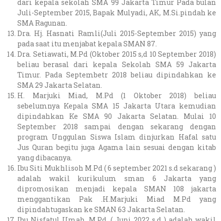
dari kepala sekolah SMA 99 Jakarta Timur Pada bulan
Juli-September 2015, Bapak Mulyadi, AK, M.Si.pindah ke
SMA Ragunan.
Dra. Hj. Hasnati Ramli(Juli 2015-September 2015) yang
pada saat itu menjabat kepala SMAN 87.
Dra. Setiawati, M.Pd (Oktober 2015 s,d 10 September 2018)
beliau berasal dari kepala Sekolah SMA 59 Jakarta
Timur. Pada Septembetr 2018 beliau dipindahkan ke
SMA 29 Jakarta Selatan.
H. Marjuki Miad, M.Pd (1 Oktober 2018) beliau
sebelumnya Kepala SMA 15 Jakarta Utara kemudian
dipindahkan Ke SMA 90 Jakarta Selatan. Mulai 10
September 2018 sampai dengan sekarang dengan
program Unggulan Siswa Islam dinjurkan Hafal satu
Jus Quran begitu juga Agama lain sesuai dengan kitab
yang dibacanya.
Ibu Siti Mukhlisoh M.Pd ( 6 september 2021 s.d sekarang )
adalah wakil kurikulum sman 6 Jakarta yang
dipromosikan menjadi kepala SMAN 108 jakarta
menggantikan Pak .H.Marjuki Miad M.Pd yang
dipindahtugaskan ke SMAN 63 Jakarta Selatan.
Ibu Nisfatul Umah, M.Pd. ( Juni 2022 s.d ) adalah wakil