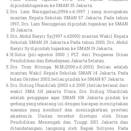
dipindahtugaskan ke SMAN 35 Jakarta.
Drs. Lam Nainggolan,(1994-s.d-1997 ) yang merupakan
mantan Kepala Sekolah SMAN 57 Jakarta. Pada tahun
1997, Drs. Lam Nainggolan dipindah tugaskan ke SMAN
35 Jakarta.
Drs. Abdul Basyir Sy,(1997-s.d2000) mantan Wakil Kepala
Sekolah SMAN 29 Jakarta.a Pada tahun 2000, Drs. Abdul
Basyir Sy dipindah tugaskan ke SMAN 19 Jakarta.
H.Sutia (juli-agustus 2000 ) PLT dari Pengawas Dinas
Pendidikan dan Kebudayaan Jakarta Selatan.
Drs. Tony Ritonga, M.M.(2000.s.d-2003) Beliau adalah
mantan Wakil Kepala Sekolah SMAN 14 Jakarta. Pada
bulan Oktober 2003, beliau pindah ke SMAN 87 Jakarta.
Drs. Diding Ubaidilah (2003 s.d 2005 ).beliau berasal dari
wakil SMA 115 jakarta Utara. Drs. Diding Ubaidilah
adalah penggagas agar SMAN 108 Jakarta pindah ke
gedung yang sekarang ini dengan harapan menciptakan
suasana yang kondusif dan meningkatkan prestasi
akademik. Usulan tersebut disetujui oleh Dinas
Pendidikan Menengah dan Tinggi DKI Jakarta dan
ditandatangani langsung oleh Bapak Sutiyoso. Pada