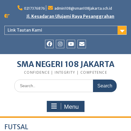
Skip
to
0217376876
admin108@sman108jakarta.sch.id
content
Jl. Kesadaran Ulujami Raya Pesanggrahan
Link Tautan Kami
Facebook
Instagram
Youtube
E-
Mail
SMA NEGERI 108 JAKARTA
CONFIDENCE | INTEGRITY | COMPETENCE
Search
for:
Menu
FUTSAL