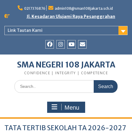
Skip
to
0217376876
admin108@sman108jakarta.sch.id
content
Jl. Kesadaran Ulujami Raya Pesanggrahan
Link Tautan Kami
Facebook
Instagram
Youtube
E-
Mail
SMA NEGERI 108 JAKARTA
CONFIDENCE | INTEGRITY | COMPETENCE
Search
for:
Menu
TATA TERTIB SEKOLAH TA 2026-2027